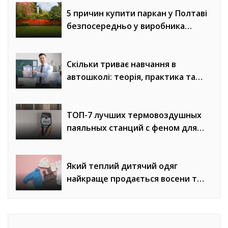
5 причин купити паркан у Полтаві
безпосередньо у виробника
«Евроворота»
Скільки триває навчання в
автошколі: теорія, практика та
онлайн-уроки водіння
ТОП-7 лучших термовоздушных
паяльных станций с феном для
сложного монтажа
Який теплий дитячий одяг
найкраще продається восени та
взимку