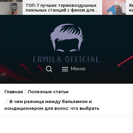
Перейти
чших термовоздушных
Який теплий дитячий о
станций с феном для
найкраще продається 
к
 монтажа
взимку
содержимому
Меню
Главная
Полезные статьи
В чем разница между бальзамом и
кондиционером для волос: что выбрать