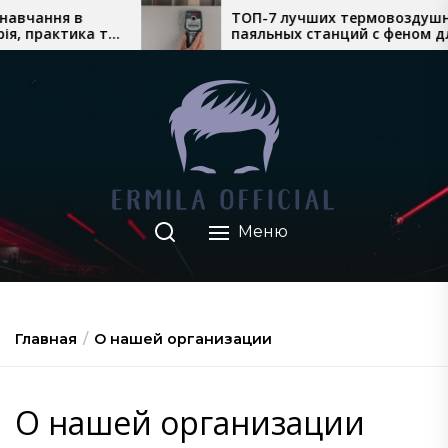
Перейти
ання в
ТОП-7 лучших термовоздушных
практика та
паяльных станций с феном для
к
ня
сложного монтажа
содержимому
Меню
Главная
О нашей организации
О нашей организации