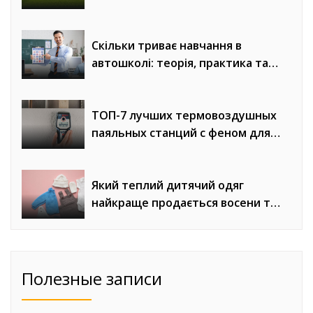
«Евроворота»
Скільки триває навчання в
автошколі: теорія, практика та
онлайн-уроки водіння
ТОП-7 лучших термовоздушных
паяльных станций с феном для
сложного монтажа
Який теплий дитячий одяг
найкраще продається восени та
взимку
Полезные записи