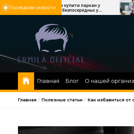
Перейти
5 причин купити паркан у
Скільки тр
Последние новости
Полтаві безпосередньо у
автошколі:
к
виробника «Евроворота»
онлайн-уро
содержимому
Главная
Блог
О нашей органи
Главная
Полезные статьи
Как избавиться от