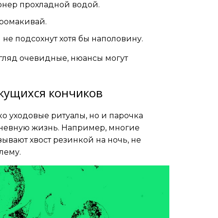
нер прохладной водой.
промакивай.
 не подсохнут хотя бы наполовину.
згляд очевидные, нюансы могут
екущихся кончиков
ко уходовые ритуалы, но и парочка
дневную жизнь. Например, многие
ывают хвост резинкой на ночь, не
лему.