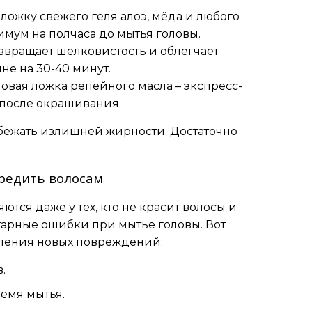
ложку свежего геля алоэ, мёда и любого
имум на полчаса до мытья головы.
звращает шелковистость и облегчает
не на 30-40 минут.
овая ложка репейного масла – экспресс-
 после окрашивания.
избежать излишней жирности. Достаточно
вредить волосам
тся даже у тех, кто не красит волосы и
тарные ошибки при мытье головы. Вот
вления новых повреждений:
.
ремя мытья.