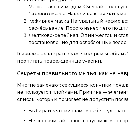
Маска с алоэ и мёдом. Смешай столовую 
базового масла. Нанеси на кончики мин
Кефирная маска. Натуральный кефир во
расчёсывание. Просто нанеси его по дли
Желтково-репейная. Один желток и стол
восстановление для ослабленных волос
Главное – не втирать смеси в корни, чтобы 
пропитать повреждённые участки.
Секреты правильного мытья: как не на
Многие замечают: секущиеся кончики появляю
не пользуется плойками. Причина — элемен
список, который помогает не допустить поя
Выбирай мягкий шампунь без сульфатов
Не сворачивай волосы в тугой жгут во в