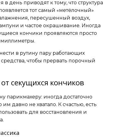
 в день приводят к тому, что структура
и появляется тот самый «метёлочный»
увлажнения, пересушенный воздух,
ампуни и частое окрашивание. Иногда
ущиеся кончики проявляются просто
е миллиметры.
внести в рутину пару работающих
средства, чтобы прервать порочный
от секущихся кончиков
ну парикмахеру: иногда достаточно
 им давно не хватало. К счастью, есть
пользовать для восстановления и
а.
ассика