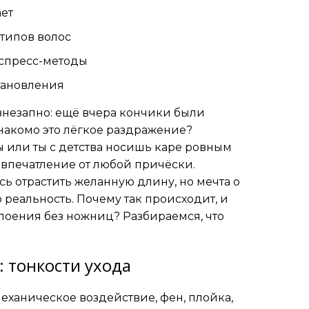
ает
 типов волос
кспресс-методы
тановления
 внезапно: ещё вчера кончики были
Знакомо это лёгкое раздражение?
ы или ты с детства носишь каре ровным
 впечатление от любой причёски.
сь отрастить желанную длину, но мечта о
реальность. Почему так происходит, и
слоения без ножниц? Разбираемся, что
 тонкости ухода
еханическое воздействие, фен, плойка,