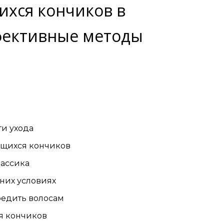
ихся кончиков в
фективные методы
ти ухода
ущихся кончиков
лассика
них условиях
редить волосам
я кончиков