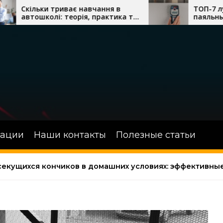
иває навчання в
ТОП-7 лучших термово
 теорія, практика та
паяльных станций с фен
ки водіння
сложного монтажа
зации
Наши контакты
Полезные статьи
 секущихся кончиков в домашних условиях: эффективны