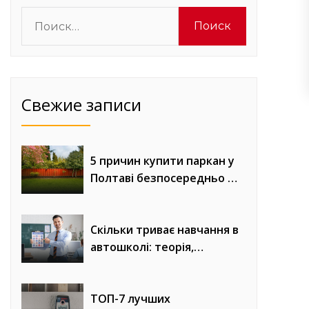
Найти:
Свежие записи
5 причин купити паркан у
Полтаві безпосередньо у
виробника «Евроворота»
Скільки триває навчання в
автошколі: теорія,
практика та онлайн-уроки
водіння
ТОП-7 лучших