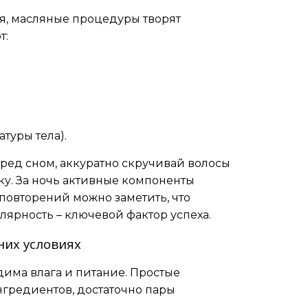
ся, масляные процедуры творят
т:
туры тела).
еред сном, аккуратно скручивай волосы
у. За ночь активные компоненты
 повторений можно заметить, что
улярность – ключевой фактор успеха.
их условиях
дима влага и питание. Простые
гредиентов, достаточно пары