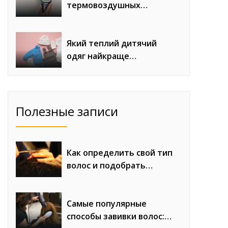
термовоздушных
паяльных станций с
феном для сложного
монтажа
Який теплий дитячий
одяг найкраще
продається восени та
взимку
Полезные записи
Как определить свой тип
волос и подобрать
правильный уход
Самые популярные
способы завивки волос: