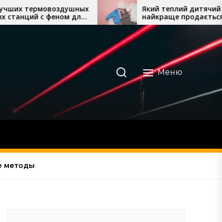
здушных
Який теплий дитячий одяг
ом для
найкраще продається восени
та взимку
Меню
е методы