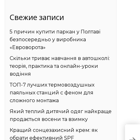
Свежие записи
5 причин купити паркан у Полтаві
безпосередньо у виробника
«Евроворота»
Скільки триває навчання в автошколі:
теорія, практика та онлайн-уроки
водіння
ТОП-7 лучших термовоздушных
паяльных станций с феном для
сложного монтажа
Який теплий дитячий одяг найкраще
продається восени та взимку
Кращий сонцезахисний крем: як
В
обрати ефективний SPF
к