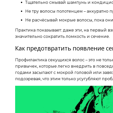
Тщательно смывай шампунь и кондицио
Не тру волосы полотенцем – аккуратно 
Не расчёсывай мокрые волосы, пока они
Практика показывает: даже эти, на первый в
значительно сократить ломкость и сечение.
Как предотвратить появление с
Профилактика секущихся волос – это не толь
привычек, которые легко внедрить в повсе
годами засыпают с мокрой головой или завяз
подозревая, что этим только усугубляют проб