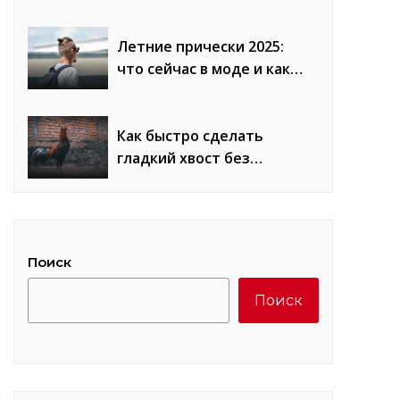
сравнение плюсов и
минусов
Летние прически 2025:
что сейчас в моде и как
повторить образы
Как быстро сделать
гладкий хвост без
«петухов»: лайфхаки
стилистов
Поиск
Поиск