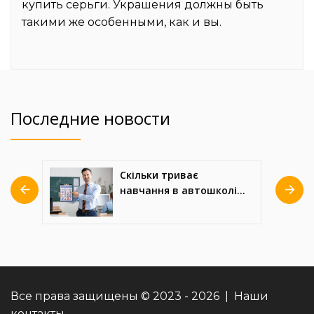
купить серьги. Украшения должны быть
такими же особенными, как и вы.
Последние новости
ТОП-7 лучших
і:
термовоздушных
паяльных станций с
ня
феном для сложного
монтажа
Все права защищены © 2023 - 2026 | Наши
контакты