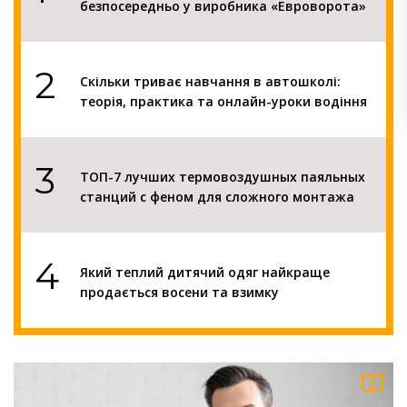
безпосередньо у виробника «Евроворота»
2
Скільки триває навчання в автошколі:
теорія, практика та онлайн-уроки водіння
3
ТОП-7 лучших термовоздушных паяльных
станций с феном для сложного монтажа
4
Який теплий дитячий одяг найкраще
продається восени та взимку
5
Кращий сонцезахисний крем: як обрати
ефективний SPF