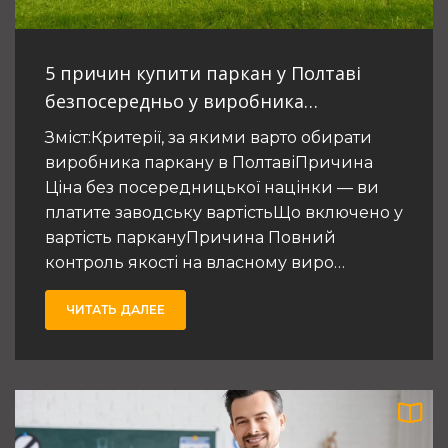
рішення у 2026 році
5 причин купити паркан у Полтаві
9
Топ українських брендів антицелюлітної
безпосередньо у виробника
косметики
«Евроворота»
Зміст:Критерії, за якими варто обирати
виробника паркану в ПолтавіПричина
10
Ціна без посередницької націнки — ви
Нержавіюча сталь або сталь: з якого
металу брати коптильню
платите заводську вартістьЩо включено у
вартість паркануПричина Повний
контроль якості на власному виро…
ЧИТАТЬ ДАЛЕЕ