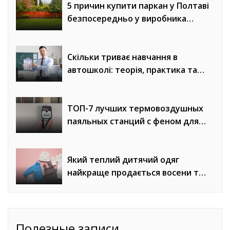
5 причин купити паркан у Полтаві
безпосередньо у виробника
«Евроворота»
Скільки триває навчання в
автошколі: теорія, практика та
онлайн-уроки водіння
ТОП-7 лучших термовоздушных
паяльных станций с феном для
сложного монтажа
Який теплий дитячий одяг
найкраще продається восени та
взимку
Полезные записи