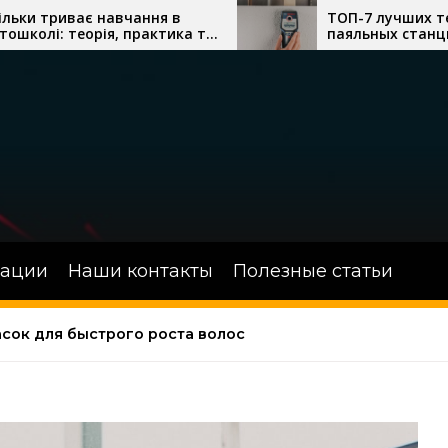
ння в
ТОП-7 лучших термовоздушных
рактика та
паяльных станций с феном для
я
сложного монтажа
зации
Наши контакты
Полезные статьи
сок для быстрого роста волос