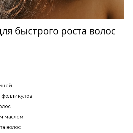
ля быстрого роста волос
чицей
и фолликулов
олос
ым маслом
та волос