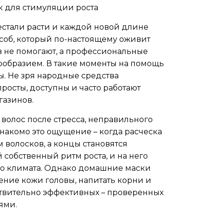
 для стимуляции роста
рестали расти и каждой новой длине
особ, который по-настоящему оживит
ов не помогают, а профессиональные
ообразием. В такие моменты на помощь
. Не зря народные средства
росты, доступны и часто работают
газинов.
волос после стресса, неправильного
Знакомо это ощущение – когда расческа
волосков, а концы становятся
собственный ритм роста, и на него
до климата. Однако домашние маски
ение кожи головы, напитать корни и
ствительно эффективных – проверенных
ями.