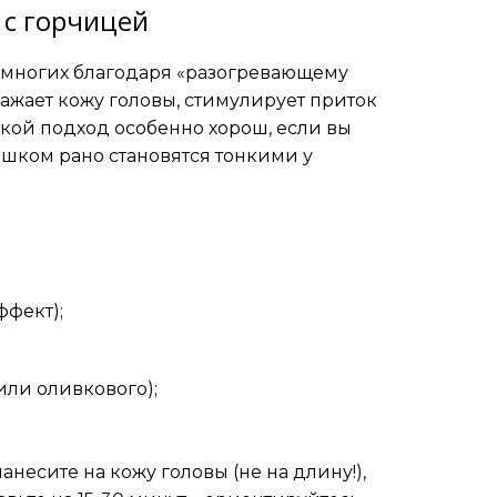
 с горчицей
л многих благодаря «разогревающему
ражает кожу головы, стимулирует приток
Такой подход особенно хорош, если вы
лишком рано становятся тонкими у
ффект);
 или оливкового);
несите на кожу головы (не на длину!),