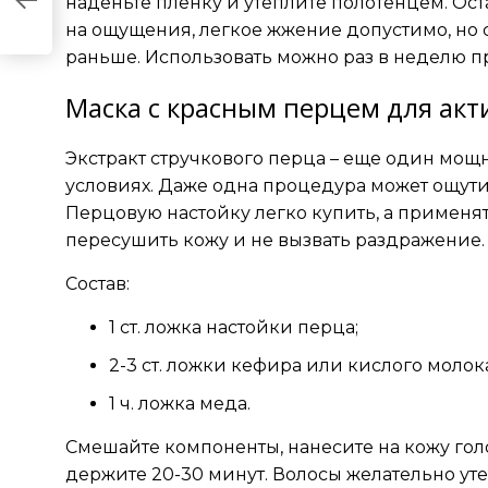
наденьте пленку и утеплите полотенцем. Ост
на ощущения, легкое жжение допустимо, но
раньше. Использовать можно раз в неделю п
Маска с красным перцем для ак
Экстракт стручкового перца – еще один мощ
условиях. Даже одна процедура может ощут
Перцовую настойку легко купить, а применят
пересушить кожу и не вызвать раздражение.
Состав:
1 ст. ложка настойки перца;
2-3 ст. ложки кефира или кислого молок
1 ч. ложка меда.
Смешайте компоненты, нанесите на кожу голо
держите 20-30 минут. Волосы желательно ут