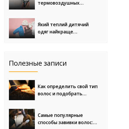
термовоздушных
паяльных станций с
феном для сложного
монтажа
Який теплий дитячий
одяг найкраще
продається восени та
взимку
Полезные записи
Как определить свой тип
волос и подобрать
правильный уход
Самые популярные
способы завивки волос: