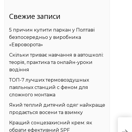
Свежие записи
5 причин купити паркан у Полтаві
безпосередньо у виробника
«Евроворота»
Скільки триває навчання в автошколі:
теорія, практика та онлайн-уроки
водіння
ТОП-7 лучших термовоздушных
паяльных станций с феном для
сложного монтажа
Який теплий дитячий одяг найкраще
продається восени та взимку
Кращий сонцезахисний крем: як
Ч
обрати ефективний SPF
к