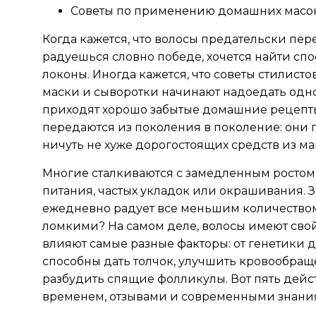
Советы по применению домашних масок
Когда кажется, что волосы предательски пе
радуешься словно победе, хочется найти сп
локоны. Иногда кажется, что советы стилист
маски и сыворотки начинают надоедать одн
приходят хорошо забытые домашние рецепты
передаются из поколения в поколение: они п
ничуть не хуже дорогостоящих средств из ма
Многие сталкиваются с замедленным ростом 
питания, частых укладок или окрашивания. 
ежедневно радует все меньшим количеством 
ломкими? На самом деле, волосы имеют свой 
влияют самые разные факторы: от генетики 
способны дать толчок, улучшить кровообращ
разбудить спящие фолликулы. Вот пять дей
временем, отзывами и современными знани