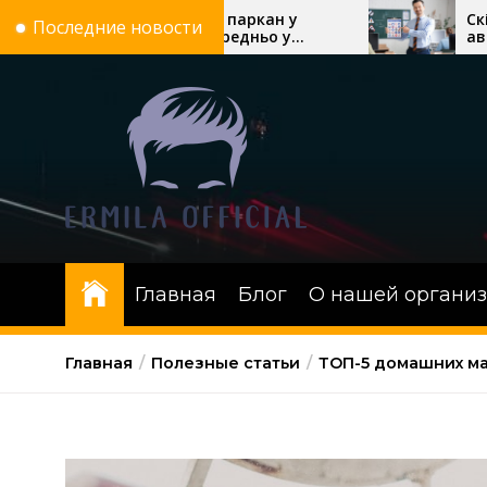
Перейти
н купити паркан у
Скільки триває навча
Последние новости
 безпосередньо у
автошколі: теорія, п
к
ка «Евроворота»
онлайн-уроки водінн
содержимому
Главная
Блог
О нашей органи
Главная
Полезные статьи
ТОП-5 домашних ма