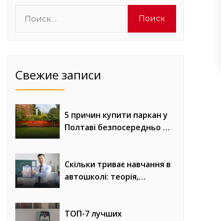
Найти:
Свежие записи
5 причин купити паркан у
Полтаві безпосередньо у
виробника «Евроворота»
Скільки триває навчання в
автошколі: теорія,
практика та онлайн-уроки
водіння
ТОП-7 лучших