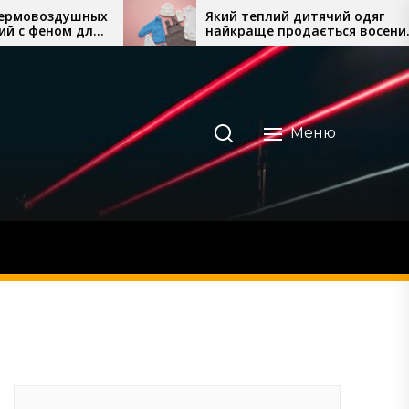
Який теплий дитячий одяг
Кр
найкраще продається восени
об
та взимку
Меню