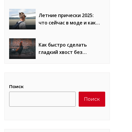
сравнение плюсов и
минусов
Летние прически 2025:
что сейчас в моде и как
повторить образы
Как быстро сделать
гладкий хвост без
«петухов»: лайфхаки
стилистов
Поиск
Поиск