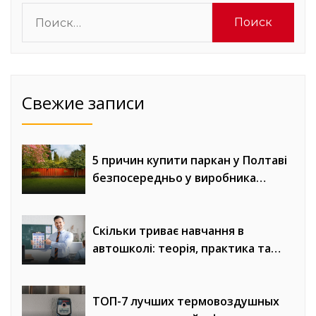
Найти:
Свежие записи
5 причин купити паркан у Полтаві
безпосередньо у виробника
«Евроворота»
Скільки триває навчання в
автошколі: теорія, практика та
онлайн-уроки водіння
ТОП-7 лучших термовоздушных