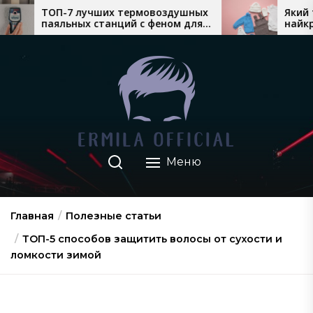
Перейти
ших термовоздушных
Який теплий дитячий одя
танций с феном для
найкраще продається во
к
монтажа
взимку
содержимому
Меню
Главная
Полезные статьи
ТОП-5 способов защитить волосы от сухости и
ломкости зимой