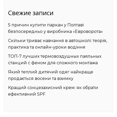
Свежие записи
5 причин купити паркан у Полтаві
безпосередньо у виробника «Евроворота»
Скільки триває навчання в автошколі: теорія,
практика та онлайн-уроки водіння
ТОП-7 лучших термовоздушных паяльных
станций с феном для сложного монтажа
Який теплий дитячий одяг найкраще
продається восени та взимку
Кращий сонцезахисний крем: як обрати
ефективний SPF