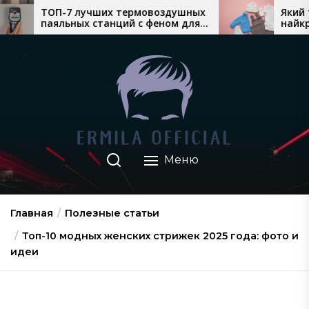
Перейти
их термовоздушных
Який теплий дитячий одяг
анций с феном для
найкраще продається вос
к
онтажа
взимку
содержимому
Меню
Главная
Полезные статьи
Топ-10 модных женских стрижек 2025 года: фото и
идеи