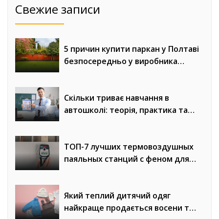
Свежие записи
5 причин купити паркан у Полтаві
безпосередньо у виробника
«Евроворота»
Скільки триває навчання в
автошколі: теорія, практика та
онлайн-уроки водіння
ТОП-7 лучших термовоздушных
паяльных станций с феном для
сложного монтажа
Який теплий дитячий одяг
найкраще продається восени та