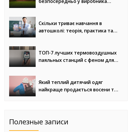
безпосередньо у виробника
«Евроворота»
Скільки триває навчання в
автошколі: теорія, практика та
онлайн-уроки водіння
ТОП-7 лучших термовоздушных
паяльных станций с феном для
сложного монтажа
Який теплий дитячий одяг
найкраще продається восени та
взимку
Полезные записи