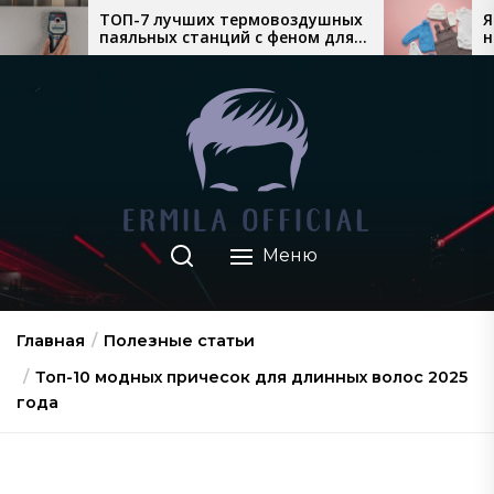
Перейти
учших термовоздушных
Який теплий дитячий
х станций с феном для
найкраще продається
к
о монтажа
взимку
содержимому
Меню
Главная
Полезные статьи
Топ-10 модных причесок для длинных волос 2025
года