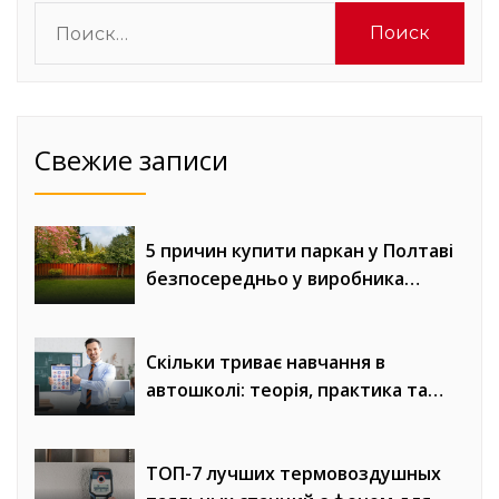
Найти:
Свежие записи
5 причин купити паркан у Полтаві
безпосередньо у виробника
«Евроворота»
Скільки триває навчання в
автошколі: теорія, практика та
онлайн-уроки водіння
ТОП-7 лучших термовоздушных