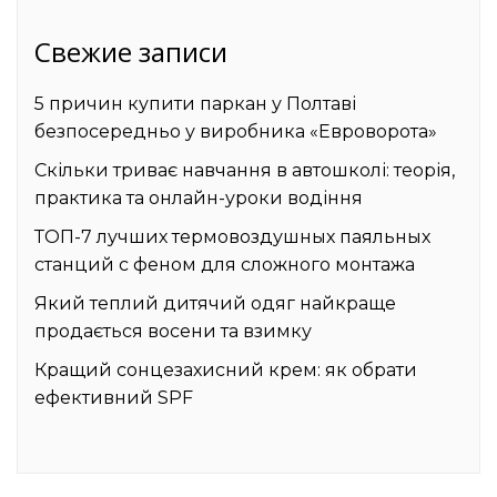
Свежие записи
5 причин купити паркан у Полтаві
безпосередньо у виробника «Евроворота»
Скільки триває навчання в автошколі: теорія,
практика та онлайн-уроки водіння
ТОП-7 лучших термовоздушных паяльных
станций с феном для сложного монтажа
Який теплий дитячий одяг найкраще
продається восени та взимку
Кращий сонцезахисний крем: як обрати
ефективний SPF