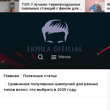
Перейти
учших термовоздушных
Який теплий дитячий 
 станций с феном для
найкраще продається 
к
о монтажа
взимку
содержимому
Меню
Главная
Полезные статьи
Сравнение популярных шампуней для разных
типов волос: что выбрать в 2025 году