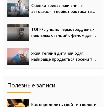
Скільки триває навчання в
автошколі: теорія, практика та
онлайн-уроки водіння
ТОП-7 лучших термовоздушных
паяльных станций с феном для
сложного монтажа
Який теплий дитячий одяг
найкраще продається восени та
взимку
Полезные записи
Как определить свой тип волос и