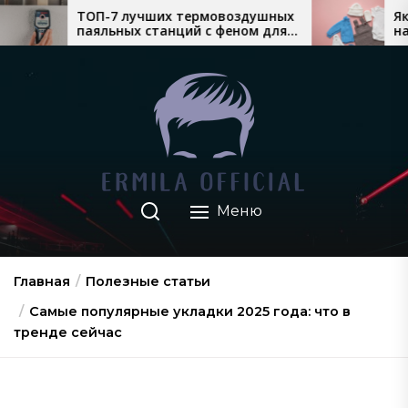
Перейти
чших термовоздушных
Який теплий дитячий о
станций с феном для
найкраще продається в
к
 монтажа
взимку
содержимому
Меню
Главная
Полезные статьи
Самые популярные укладки 2025 года: что в
тренде сейчас