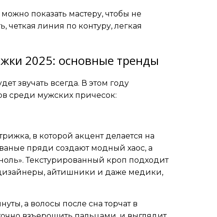
 можно показать мастеру, чтобы не
ь, четкая линия по контуру, легкая
жки 2025: основные тренды
дет звучать всегда. В этом году
ов среди мужских причесок:
рижка, в которой акцент делается на
рваные пряди создают модный хаос, а
 ноль». Текстурированный кроп подходит
 дизайнеры, айтишники и даже медики,
уты, а волосы после сна торчат в
аточно взъерошить пальцами, и выглядит