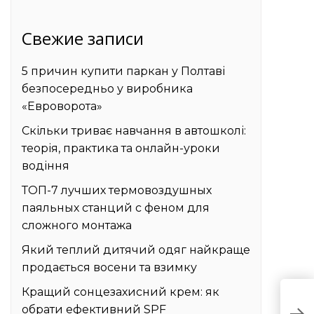
Свежие записи
5 причин купити паркан у Полтаві
безпосередньо у виробника
«Евроворота»
Скільки триває навчання в автошколі:
теорія, практика та онлайн-уроки
водіння
ТОП-7 лучших термовоздушных
паяльных станций с феном для
сложного монтажа
Який теплий дитячий одяг найкраще
продається восени та взимку
Кращий сонцезахисний крем: як
К
обрати ефективний SPF