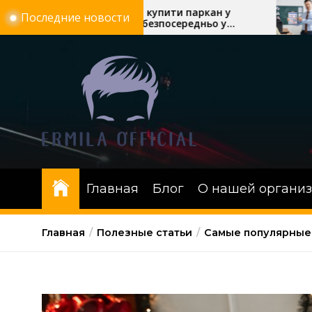
Перейти
 причин купити паркан у
Скільки триває
Последние новости
олтаві безпосередньо у
автошколі: теор
к
иробника «Евроворота»
онлайн-уроки в
содержимому
Главная
Блог
О нашей органи
Главная
Полезные статьи
Самые популярные 