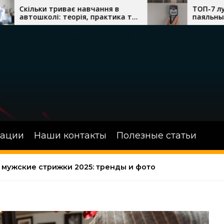
 навчання в
ТОП-7 лучших термовоздуш
ія, практика та
паяльных станций с феном д
одіння
сложного монтажа
зации
Наши контакты
Полезные статьи
мужские стрижки 2025: тренды и фото