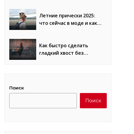
сравнение плюсов и
минусов
Летние прически 2025:
что сейчас в моде и как
повторить образы
Как быстро сделать
гладкий хвост без
«петухов»: лайфхаки
стилистов
Поиск
Поиск