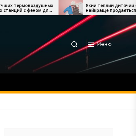
ных
Який теплий дитячий одяг
ля
найкраще продається восени
та взимку
Меню