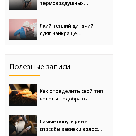
термовоздушных
паяльных станций с
феном для сложного
монтажа
Який теплий дитячий
одяг найкраще
продається восени та
взимку
Полезные записи
Как определить свой тип
волос и подобрать
правильный уход
Самые популярные
способы завивки волос: