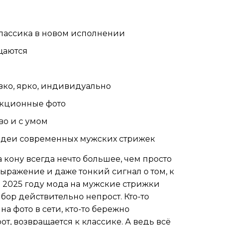
классика в новом исполнении
щаются
зко, ярко, индивидуально
екционные фото
во и с умом
 идеи современных мужских стрижек
 кону всегда нечто большее, чем просто
выражение и даже тонкий сигнал о том, к
В 2025 году мода на мужские стрижки
бор действительно непрост. Кто-то
а фото в сети, кто-то бережно
от, возвращается к классике. А ведь всё