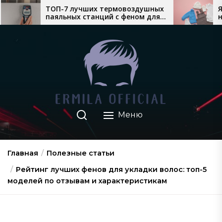
Перейти
чших термовоздушных
Який теплий дитячий о
станций с феном для
найкраще продається 
к
 монтажа
взимку
содержимому
Меню
Главная
Полезные статьи
Рейтинг лучших фенов для укладки волос: топ-5
моделей по отзывам и характеристикам