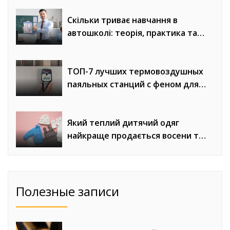
Скільки триває навчання в
автошколі: теорія, практика та
онлайн-уроки водіння
ТОП-7 лучших термовоздушных
паяльных станций с феном для
сложного монтажа
Який теплий дитячий одяг
найкраще продається восени та
взимку
Полезные записи