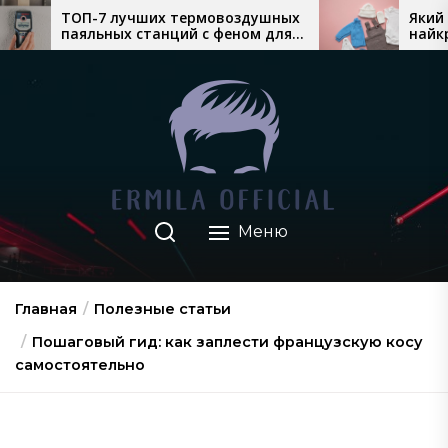
Перейти
х термовоздушных
Який теплий дитячий одяг
нций с феном для
найкраще продається восе
к
нтажа
взимку
содержимому
Меню
Главная
Полезные статьи
Пошаговый гид: как заплести французскую косу
самостоятельно