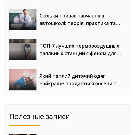
«Евроворота»
Скільки триває навчання в
автошколі: теорія, практика та
онлайн-уроки водіння
ТОП-7 лучших термовоздушных
паяльных станций с феном для
сложного монтажа
Який теплий дитячий одяг
найкраще продається восени та
взимку
Полезные записи