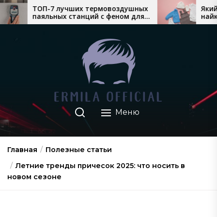
Перейти
ших термовоздушных
Який теплий дитячий од
танций с феном для
найкраще продається во
к
монтажа
взимку
содержимому
Меню
Главная
Полезные статьи
Летние тренды причесок 2025: что носить в
новом сезоне