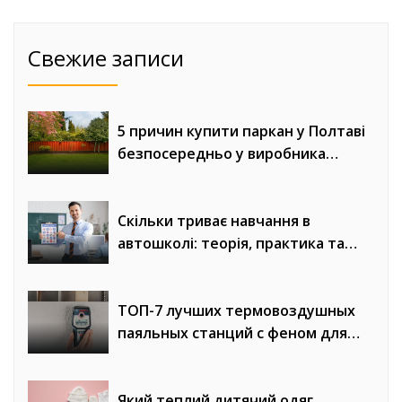
Свежие записи
5 причин купити паркан у Полтаві
безпосередньо у виробника
«Евроворота»
Скільки триває навчання в
автошколі: теорія, практика та
онлайн-уроки водіння
ТОП-7 лучших термовоздушных
паяльных станций с феном для
сложного монтажа
Який теплий дитячий одяг