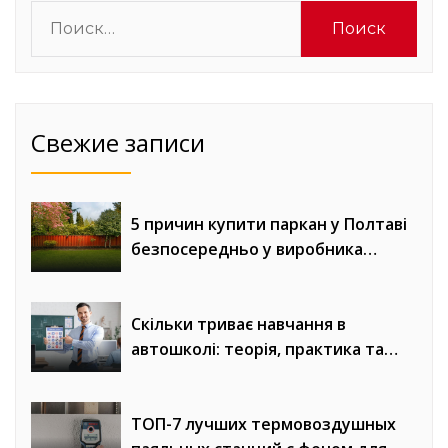
Найти:
Свежие записи
5 причин купити паркан у Полтаві
безпосередньо у виробника
«Евроворота»
Скільки триває навчання в
автошколі: теорія, практика та
онлайн-уроки водіння
ТОП-7 лучших термовоздушных