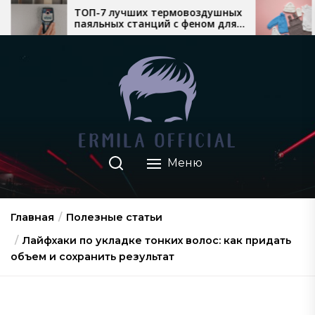
Перейти
7 лучших термовоздушных
Який теплий дитяч
ных станций с феном для
найкраще продаєть
к
ного монтажа
взимку
содержимому
Меню
Главная
Полезные статьи
Лайфхаки по укладке тонких волос: как придать
объем и сохранить результат