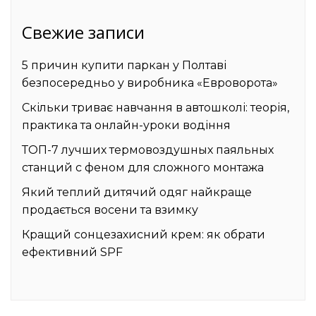
Свежие записи
5 причин купити паркан у Полтаві
безпосередньо у виробника «Евроворота»
Скільки триває навчання в автошколі: теорія,
практика та онлайн-уроки водіння
ТОП-7 лучших термовоздушных паяльных
станций с феном для сложного монтажа
Який теплий дитячий одяг найкраще
продається восени та взимку
Кращий сонцезахисний крем: як обрати
ефективний SPF