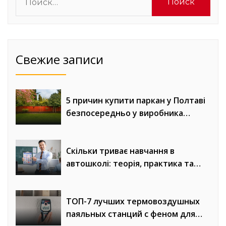
Свежие записи
5 причин купити паркан у Полтаві
безпосередньо у виробника
«Евроворота»
Скільки триває навчання в
автошколі: теорія, практика та
онлайн-уроки водіння
ТОП-7 лучших термовоздушных
паяльных станций с феном для