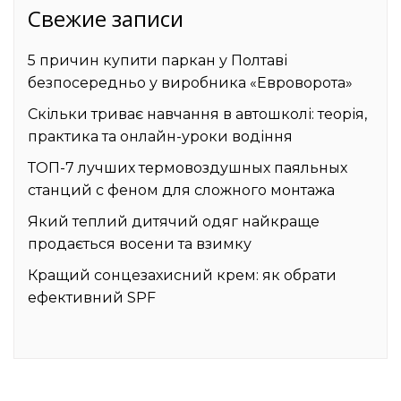
Свежие записи
5 причин купити паркан у Полтаві
безпосередньо у виробника «Евроворота»
Скільки триває навчання в автошколі: теорія,
практика та онлайн-уроки водіння
ТОП-7 лучших термовоздушных паяльных
станций с феном для сложного монтажа
Який теплий дитячий одяг найкраще
продається восени та взимку
Кращий сонцезахисний крем: як обрати
ефективний SPF