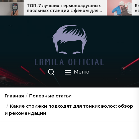
Перейти
лучших термовоздушных
Який теплий дитячий
х станций с феном для
найкраще продається
к
го монтажа
взимку
содержимому
Меню
Главная
Полезные статьи
Какие стрижки подходят для тонких волос: обзор
и рекомендации