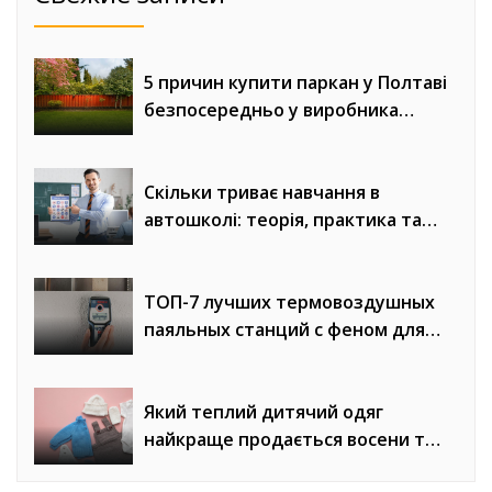
5 причин купити паркан у Полтаві
безпосередньо у виробника
«Евроворота»
Скільки триває навчання в
автошколі: теорія, практика та
онлайн-уроки водіння
ТОП-7 лучших термовоздушных
паяльных станций с феном для
сложного монтажа
Який теплий дитячий одяг
найкраще продається восени та
взимку