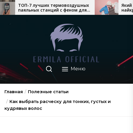
Перейти
их термовоздушных
Який теплий дитячий одя
анций с феном для
найкраще продається вос
к
онтажа
взимку
содержимому
Меню
Главная
Полезные статьи
Как выбрать расческу для тонких, густых и
кудрявых волос