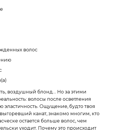
ие
жденных волос
ению
с
(a)
ть, воздушный блонд… Но за этими
еальность: волосы после осветления
ю эластичность. Ощущение, будто твоя
выгоревший канат, знакомо многим, кто
сческе остается больше волос, чем
тельски уходит. Почему это происходит