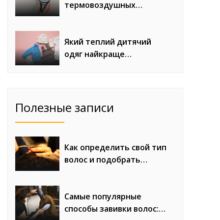
термовоздушных
паяльных станций с
феном для сложного
монтажа
Який теплий дитячий
одяг найкраще
продається восени та
взимку
Полезные записи
Как определить свой тип
волос и подобрать
правильный уход
Самые популярные
способы завивки волос: