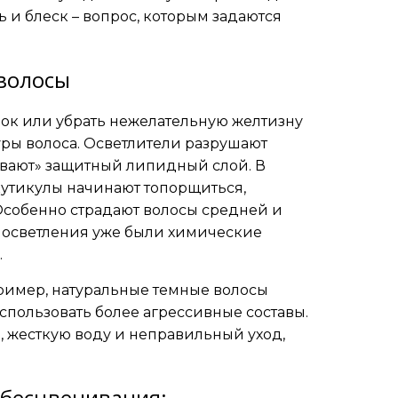
ь и блеск – вопрос, которым задаются
волосы
ок или убрать нежелательную желтизну
уры волоса. Осветлители разрушают
ивают» защитный липидный слой. В
кутикулы начинают топорщиться,
. Особенно страдают волосы средней и
о осветления уже были химические
.
пример, натуральные темные волосы
спользовать более агрессивные составы.
, жесткую воду и неправильный уход,
обесцвечивания: