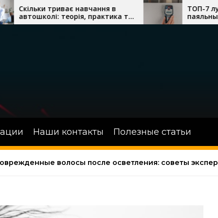
ає навчання в
ТОП-7 лучших термовозд
еорія, практика та
паяльных станций с феном
и водіння
сложного монтажа
зации
Наши контакты
Полезные статьи
поврежденные волосы после осветления: советы экспе