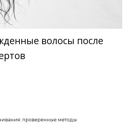
ежденные волосы после
пертов
ечивания: проверенные методы