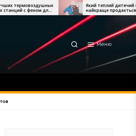
ушных
Який теплий дитячий одяг
 для
найкраще продається восени
та взимку
Меню
ртов