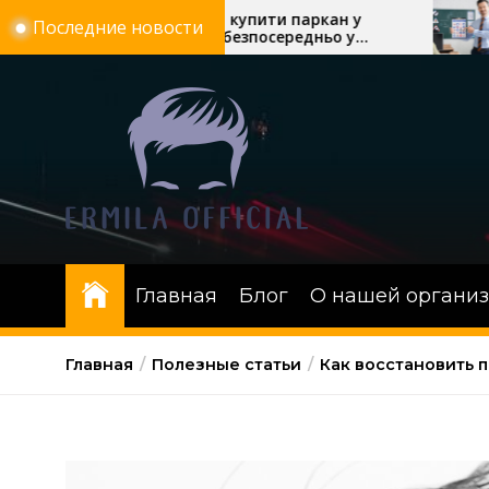
Перейти
5 причин купити паркан у
Скільки трив
Последние новости
Полтаві безпосередньо у
автошколі: т
к
виробника «Евроворота»
онлайн-урок
содержимому
Главная
Блог
О нашей органи
Главная
Полезные статьи
Как восстановить 