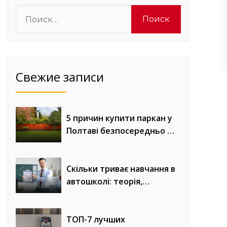
Найти:
Свежие записи
5 причин купити паркан у
Полтаві безпосередньо у
виробника «Евроворота»
Скільки триває навчання в
автошколі: теорія,
практика та онлайн-уроки
водіння
ТОП-7 лучших