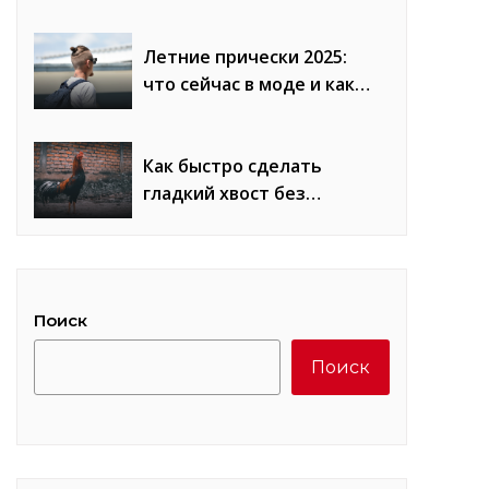
сравнение плюсов и
минусов
Летние прически 2025:
что сейчас в моде и как
повторить образы
Как быстро сделать
гладкий хвост без
«петухов»: лайфхаки
стилистов
Поиск
Поиск