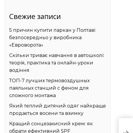
Свежие записи
5 причин купити паркан у Полтаві
безпосередньо у виробника
«Евроворота»
Скільки триває навчання в автошколі:
теорія, практика та онлайн-уроки
водіння
ТОП-7 лучших термовоздушных
паяльных станций с феном для
сложного монтажа
Який теплий дитячий одяг найкраще
продається восени та взимку
Кращий сонцезахисний крем: як
Т
обрати ефективний SPF