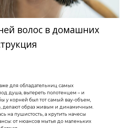
рней волос в домашних
струкция
даже для обладательниц самых
под душа, вытереть полотенцем – и
обы у корней был тот самый вау-объем,
о, делают образ живым и динамичным.
сь на пушистость, а крутить начесы
ансы: от нюансов мытья до маленьких