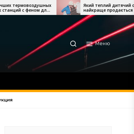
ых
Який теплий дитячий одяг
я
найкраще продається восени
та взимку
Меню
укция