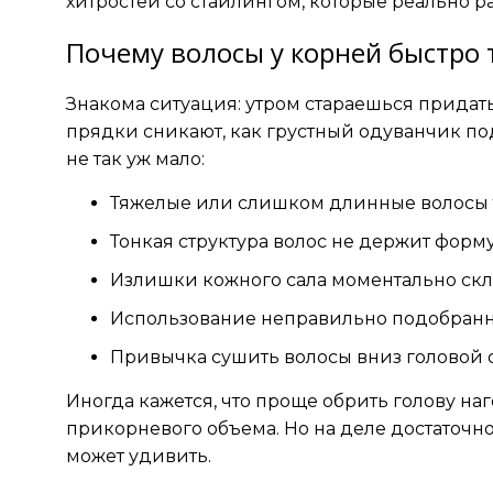
хитростей со стайлингом, которые реально ра
Почему волосы у корней быстро
Знакома ситуация: утром стараешься придать
прядки сникают, как грустный одуванчик по
не так уж мало:
Тяжелые или слишком длинные волосы т
Тонкая структура волос не держит форму
Излишки кожного сала моментально скл
Использование неправильно подобранны
Привычка сушить волосы вниз головой о
Иногда кажется, что проще обрить голову наг
прикорневого объема. Но на деле достаточно
может удивить.