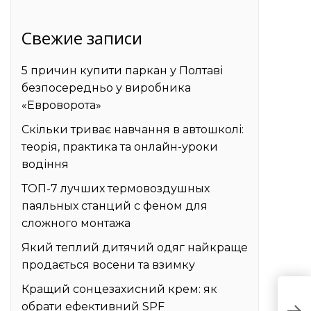
Свежие записи
5 причин купити паркан у Полтаві
безпосередньо у виробника
«Евроворота»
Скільки триває навчання в автошколі:
теорія, практика та онлайн-уроки
водіння
ТОП-7 лучших термовоздушных
паяльных станций с феном для
сложного монтажа
Який теплий дитячий одяг найкраще
продається восени та взимку
Кращий сонцезахисний крем: як
С
обрати ефективний SPF
о