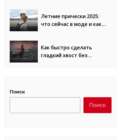
сравнение плюсов и
минусов
Летние прически 2025:
что сейчас в моде и как
повторить образы
Как быстро сделать
гладкий хвост без
«петухов»: лайфхаки
стилистов
Поиск
Поиск