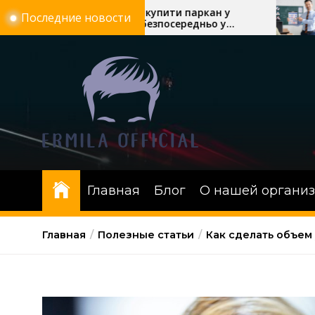
Перейти
причин купити паркан у
Скільки триває 
Последние новости
лтаві безпосередньо у
автошколі: теор
к
робника «Евроворота»
онлайн-уроки в
содержимому
Главная
Блог
О нашей органи
Главная
Полезные статьи
Как сделать объем