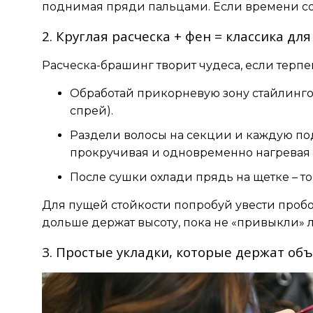
поднимая пряди пальцами. Если времени совс
2. Круглая расческа + фен = классика дл
Расческа-брашинг творит чудеса, если терпен
Обработай прикорневую зону стайлингом
спрей).
Раздели волосы на секции и каждую по
прокручивая и одновременно нагревая
После сушки охлади прядь на щетке – т
Для пущей стойкости попробуй увести пробо
дольше держат высоту, пока не «привыкли» л
3. Простые укладки, которые держат объ