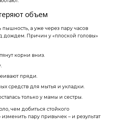
ботают.
 теряют объем
 пышность, а уже через пару часов
д дождем. Причин у «плоской головы»
янут корни вниз.
.
еивают пряди.
х средств для мытья и укладки.
сталась только у мамы и сестры.
оло, чем добиться стойкого
 изменить пару привычек – и результат