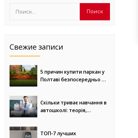
Найти:
Свежие записи
5 причин купити паркан у
Полтаві безпосередньо у
виробника «Евроворота»
Скільки триває навчання в
автошколі: теорія,
практика та онлайн-уроки
водіння
ТОП-7 лучших