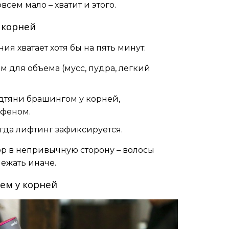
ем мало – хватит и этого.
я корней
ия хватает хотя бы на пять минут:
 для объема (мусс, пудра, легкий
дтяни брашингом у корней,
 феном.
огда лифтинг зафиксируется.
р в непривычную сторону – волосы
ежать иначе.
ем у корней