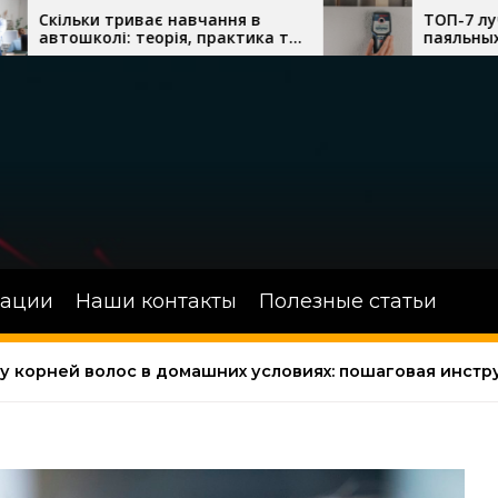
навчання в
ТОП-7 лучших термовоздушн
ія, практика та
паяльных станций с феном дл
одіння
сложного монтажа
зации
Наши контакты
Полезные статьи
 у корней волос в домашних условиях: пошаговая инстр