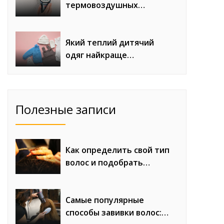
термовоздушных
паяльных станций с
феном для сложного
монтажа
Який теплий дитячий
одяг найкраще
продається восени та
взимку
Полезные записи
Как определить свой тип
волос и подобрать
правильный уход
Самые популярные
способы завивки волос: