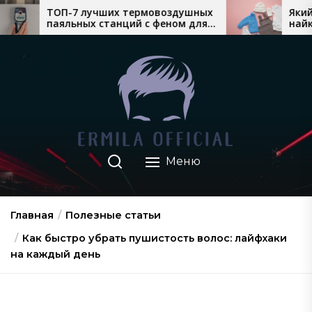
Перейти
х термовоздушных
Який теплий дитячий одяг
нций с феном для
найкраще продається восе
к
нтажа
взимку
содержимому
Меню
Главная
Полезные статьи
Как быстро убрать пушистость волос: лайфхаки
на каждый день