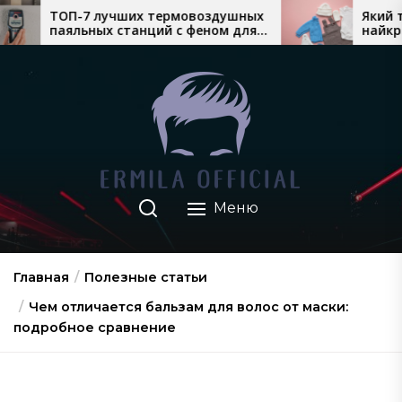
Перейти
 термовоздушных
Який теплий дитячий одяг
ций с феном для
найкраще продається восен
к
тажа
взимку
содержимому
Меню
Главная
Полезные статьи
Чем отличается бальзам для волос от маски:
подробное сравнение