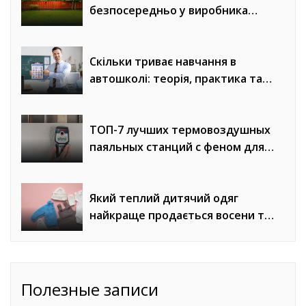
безпосередньо у виробника
«Евроворота»
Скільки триває навчання в
автошколі: теорія, практика та
онлайн-уроки водіння
ТОП-7 лучших термовоздушных
паяльных станций с феном для
сложного монтажа
Який теплий дитячий одяг
найкраще продається восени та
взимку
Полезные записи