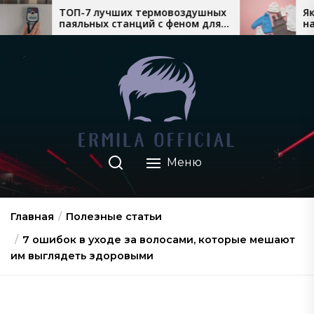
Перейти
-7 лучших термовоздушных
Який теплий дитя
льных станций с феном для
найкраще продає
к
жного монтажа
взимку
содержимому
Меню
Главная
Полезные статьи
7 ошибок в уходе за волосами, которые мешают
им выглядеть здоровыми