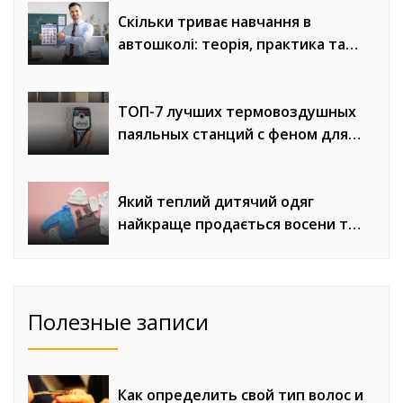
Скільки триває навчання в
автошколі: теорія, практика та
онлайн-уроки водіння
ТОП-7 лучших термовоздушных
паяльных станций с феном для
сложного монтажа
Який теплий дитячий одяг
найкраще продається восени та
взимку
Полезные записи
Как определить свой тип волос и