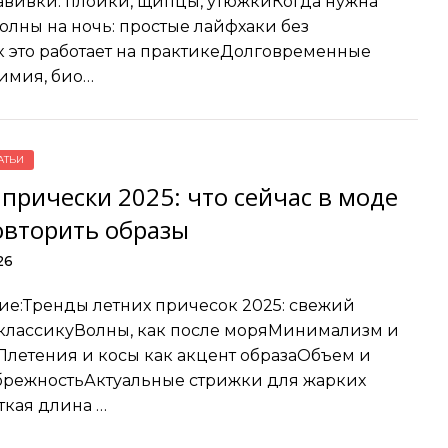
авивки: плойки, щипцы, утюжкиКогда нужна
олны на ночь: простые лайфхаки без
к это работает на практикеДолговременные
химия, био…
АТЬИ
прически 2025: что сейчас в моде
овторить образы
26
е:Тренды летних причесок 2025: свежий
 классикуВолны, как после моряМинимализм и
Плетения и косы как акцент образаОбъем и
брежностьАктуальные стрижки для жарких
кая длина …