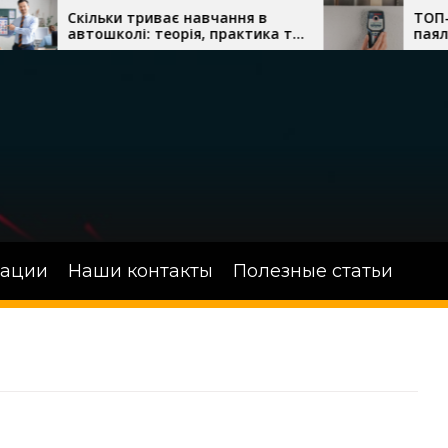
льки триває навчання в
ТОП-7 лучших т
ошколі: теорія, практика та
паяльных станци
айн-уроки водіння
сложного монта
зации
Наши контакты
Полезные статьи