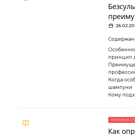
Безсул
преиму
26.02.20
Содержан
Особеннос
принцип 
Преимуще
профессио
Когда осо
шампуни
Кому подх
ПОЛЕЗНЫЕ СТ
Как опр