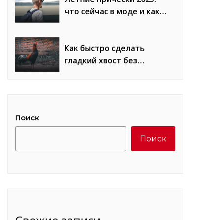
что сейчас в моде и как
повторить образы
Как быстро сделать
гладкий хвост без
«петухов»: лайфхаки
стилистов
Поиск
Поиск