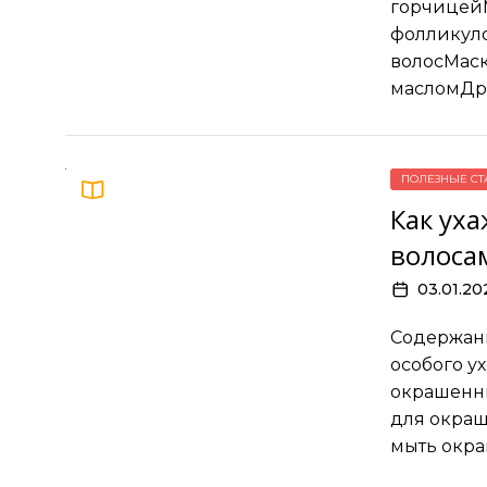
горчицейМ
фолликуло
волосМаск
масломДр
ПОЛЕЗНЫЕ СТ
Как ух
волоса
03.01.20
Содержан
особого у
окрашенн
для окра
мыть окр