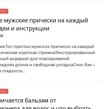
АТЬИ
е мужские прически на каждый
деи и инструкции
26
е:Топ простых мужских причесок на каждый
ическая короткая стрижкаТекстурированный
ный андеркат для повседневной
едняя длина и свободная укладкаСлик-бэк –
я гладкость…
АТЬИ
личается бальзам от
ионера для волос и что выбрать