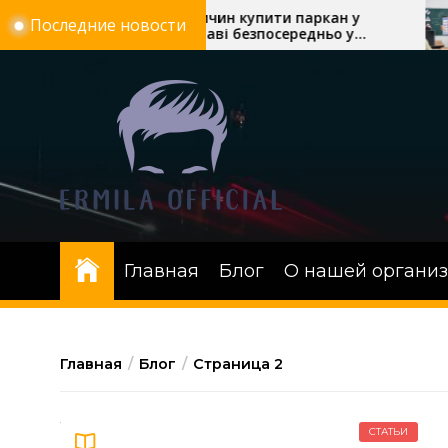
Перейти
5 причин купити паркан у
Скі
Последние новости
Полтаві безпосередньо у
авт
к
виробника «Евроворота»
онл
содержимому
Главная
Блог
О нашей органи
Главная
Блог
Страница 2
СТАТЬИ