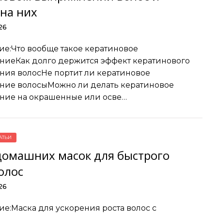
 на них
26
е:Что вообще такое кератиновое
иеКак долго держится эффект кератинового
ия волосНе портит ли кератиновое
ние волосыМожно ли делать кератиновое
ние на окрашенные или осве…
АТЬИ
домашних масок для быстрого
олос
26
е:Маска для ускорения роста волос с