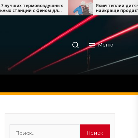
ермовоздушных
Який теплий дитячий одяг
й с феном для
найкраще продається восени
жа
та взимку
Меню
Найти: