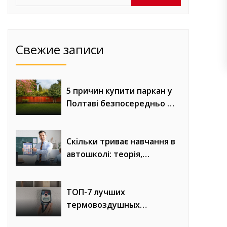
Свежие записи
5 причин купити паркан у
Полтаві безпосередньо у
виробника «Евроворота»
Скільки триває навчання в
автошколі: теорія,
практика та онлайн-уроки
водіння
ТОП-7 лучших
термовоздушных
паяльных станций с