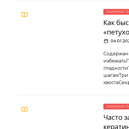
ПОЛЕЗНЫЕ СТ
Как быс
«петухо
04.01.20
Содержани
избежатьП
гладкости
шагамТри 
хвостаСек
ПОЛЕЗНЫЕ СТ
Часто 
керати