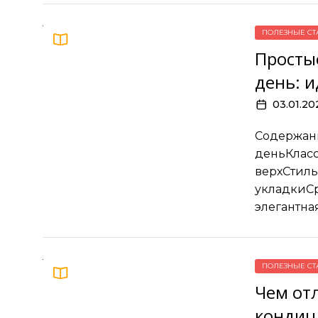
ПОЛЕЗНЫЕ СТ
Просты
день: и
03.01.20
Содержани
деньКласс
верхСтиль
укладкиСр
элегантна
ПОЛЕЗНЫЕ СТ
Чем от
кондиц