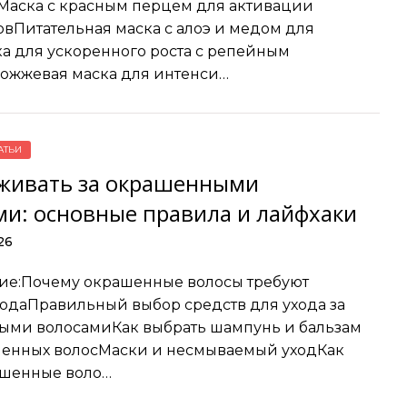
аска с красным перцем для активации
вПитательная маска с алоэ и медом для
а для ускоренного роста с репейным
ожжевая маска для интенси…
АТЬИ
аживать за окрашенными
ми: основные правила и лайфхаки
26
ие:Почему окрашенные волосы требуют
ходаПравильный выбор средств для ухода за
ыми волосамиКак выбрать шампунь и бальзам
шенных волосМаски и несмываемый уходКак
ашенные воло…