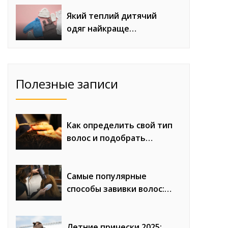
феном для сложного
монтажа
Який теплий дитячий
одяг найкраще
продається восени та
взимку
Полезные записи
Как определить свой тип
волос и подобрать
правильный уход
Самые популярные
способы завивки волос:
сравнение плюсов и
минусов
Летние прически 2025: