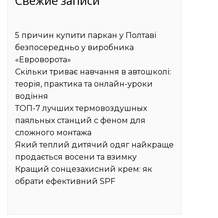
Свежие записи
5 причин купити паркан у Полтаві
безпосередньо у виробника
«Евроворота»
Скільки триває навчання в автошколі:
теорія, практика та онлайн-уроки
водіння
ТОП-7 лучших термовоздушных
паяльных станций с феном для
сложного монтажа
Який теплий дитячий одяг найкраще
продається восени та взимку
Кращий сонцезахисний крем: як
обрати ефективний SPF