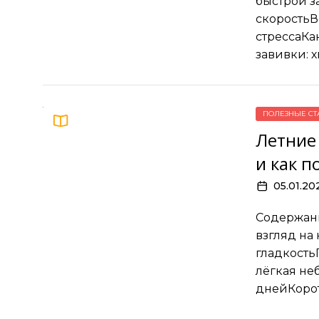
быстрой з
скоростьВ
стрессаКа
завивки: 
ПОЛЕЗНЫЕ СТ
Летние 
и как п
05.01.20
Содержани
взгляд на
гладкость
лёгкая не
днейКорот