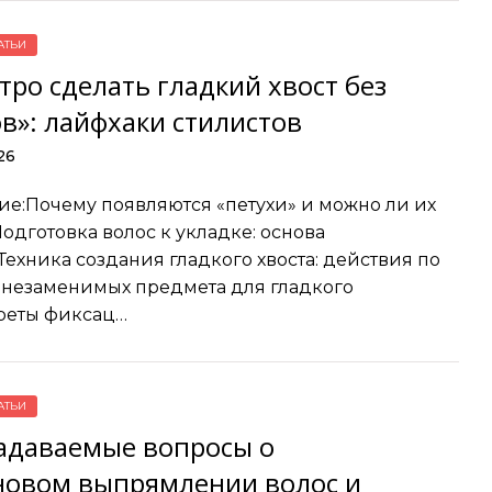
АТЬИ
тро сделать гладкий хвост без
в»: лайфхаки стилистов
26
е:Почему появляются «петухи» и можно ли их
одготовка волос к укладке: основа
Техника создания гладкого хвоста: действия по
незаменимых предмета для гладкого
реты фиксац…
АТЬИ
задаваемые вопросы о
новом выпрямлении волос и