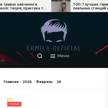
Перейти
триває навчання в
ТОП-7 лучших термов
: теорія, практика та
паяльных станций с ф
к
роки водіння
сложного монтажа
содержимому
Меню
Главная
2026
Февраль
26
СТАТЬИ