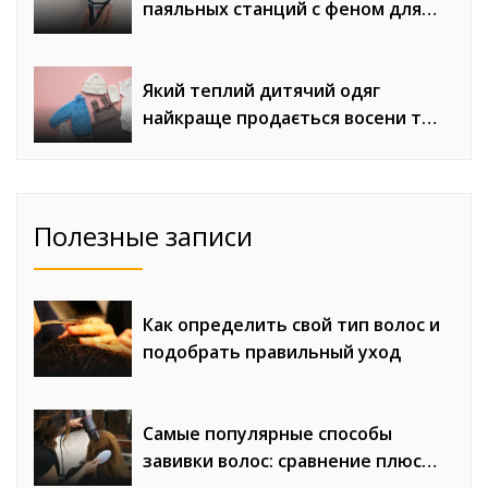
паяльных станций с феном для
сложного монтажа
Який теплий дитячий одяг
найкраще продається восени та
взимку
Полезные записи
Как определить свой тип волос и
подобрать правильный уход
Самые популярные способы
завивки волос: сравнение плюсов