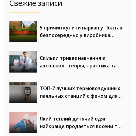
Свежие записи
5 причин купити паркан у Полтаві
безпосередньо у виробника
«Евроворота»
Скільки триває навчання в
автошколі: теорія, практика та
онлайн-уроки водіння
ТОП-7 лучших термовоздушных
паяльных станций с феном для
сложного монтажа
Який теплий дитячий одяг
найкраще продається восени та
взимку