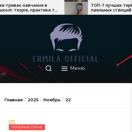
Перейти
триває навчання в
ТОП-7 лучших термов
: теорія, практика та
паяльных станций с ф
к
роки водіння
сложного монтажа
содержимому
Меню
Главная
2025
Ноябрь
22
ПОЛЕЗНЫЕ СТАТЬИ