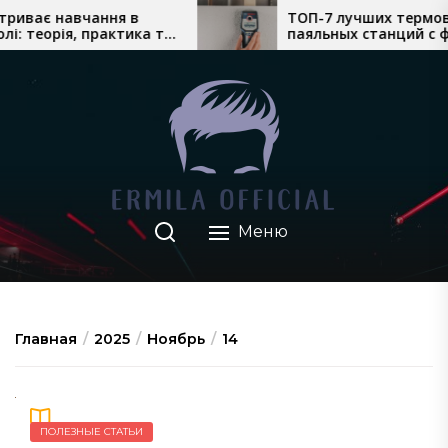
Перейти
ває навчання в
ТОП-7 лучших термовоз
теорія, практика та
паяльных станций с фено
к
и водіння
сложного монтажа
содержимому
Меню
Главная
2025
Ноябрь
14
ПОЛЕЗНЫЕ СТАТЬИ