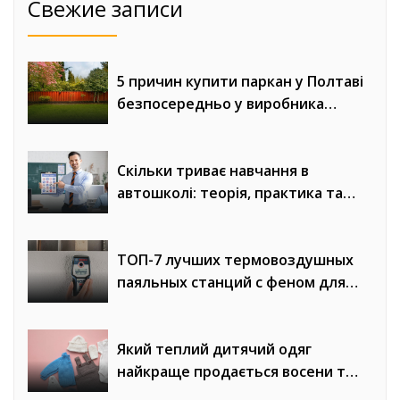
Свежие записи
5 причин купити паркан у Полтаві
безпосередньо у виробника
«Евроворота»
Скільки триває навчання в
автошколі: теорія, практика та
онлайн-уроки водіння
ТОП-7 лучших термовоздушных
паяльных станций с феном для
сложного монтажа
Який теплий дитячий одяг
найкраще продається восени та
взимку