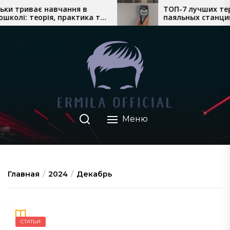
Перейти
 триває навчання в
ТОП-7 лучших терм
лі: теорія, практика та
паяльных станций с 
к
-уроки водіння
сложного монтажа
содержимому
Меню
Главная
2024
Декабрь
СТАТЬИ